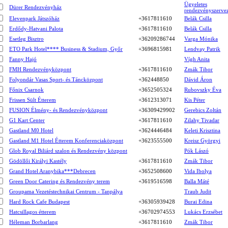
Ügyeletes
Dürer Rendezvényház
rendezvényszerve
Elevenpark Játszóház
+3617811610
Belák Csilla
Erdődy-Hatvani Palota
+3617811610
Belák Csilla
Esetleg Bisztro
+36209286744
Varga Mónika
ETO Park Hotel**** Business & Stadium, Győr
+3696815981
Lendvay Patrik
Fanny Hajó
Vígh Anita
FMH Rendezvényközpont
+3617811610
Zmák Tibor
Folyondár Vasas Sport- és Táncközpont
+362448850
Dávid Áron
Főnix Csarnok
+3652505324
Rubovszky Éva
Frissen Sült Étterem
+3612313071
Kis Péter
FUSION Élmény- és Rendezvényközpont
+36309429902
Gerebics Zoltán
G1 Kart Center
+3617811610
Zilahy Tivadar
Gastland M0 Hotel
+3624446484
Keleti Krisztina
Gastland M1 Hotel Étterem Konferenciaközpont
+3623555500
Kreisz Györgyi
Glob Royal Biliárd szalon és Rendezvény központ
Pók Lászó
Gödöllői Királyi Kastély
+3617811610
Zmák Tibor
Grand Hotel Aranybika***Debrecen
+3652508600
Vida Ibolya
Green Door Catering és Rendezvény terem
+3619516598
Balla Máté
Groupama Vezetéstechnikai Centrum - Tanpálya
Traub Judit
Hard Rock Cafe Budapest
+36305939428
Burai Edina
Hatcsillagos étterem
+36702974553
Lukács Erzsébet
Héleman Borbarlang
+3617811610
Zmák Tibor