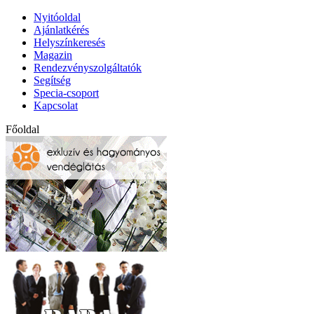
Nyitóoldal
Ajánlatkérés
Helyszínkeresés
Magazin
Rendezvényszolgáltatók
Segítség
Specia-csoport
Kapcsolat
Főoldal