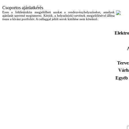
Csoportos ajánlatkérés
Ezen a felületünkön megjelölheti azokat a rendezvényhelyszíneket, amelyek
ajánlatát szeretné megismerni. Kérjük, a helyszín(ek) nevének megjelölésével állítsa
össze a kívánt portfoliót. A csillaggal jelölt sorok kitöltése nem kötelező.
Elektro
Tervez
Várha
Egyéb 