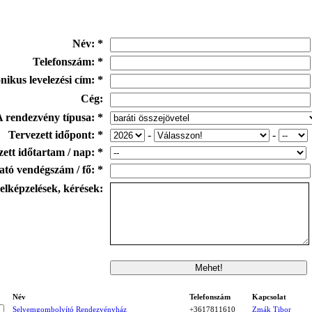
Név: *
Telefonszám: *
nikus levelezési cím: *
Cég:
A rendezvény típusa: *
Tervezett időpont: *
-
-
ett időtartam / nap: *
tó vendégszám / fő: *
elképzelések, kérések:
Név
Telefonszám
Kapcsolat
Selyemgombolyító Rendezvényház
+3617811610
Zmák Tibor