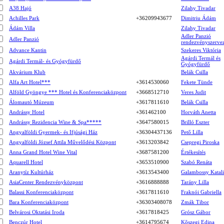
A38 Hajó
Zilahy Tivadar
Achilles Park
+36209943677
Dimitriu Ádám
Ádám Villa
Zilahy Tivadar
Adler Panzió
Adler Panzió
rendezvényszerve
Advance Kantin
Szekeres Viktória
Agárdi Termál és
Agárdi Termál- és Gyógyfürdő
Gyógyfürdő
Akvárium Klub
Belák Csilla
Alfa Art Hotel***
+3614530060
Fekete Tünde
Alföld Gyöngye *** Hotel és Konferenciaközpont
+3668512710
Veres Judit
Álomautó Múzeum
+3617811610
Belák Csilla
Andrássy Hotel
+361462100
Horváth Anetta
Andrássy Rezidencia Wine & Spa*****
+3647580015
Brilló Eszter
Angyalföldi Gyermek- és Ifjúsági Ház
+36304437136
Pető Lilla
Angyalföldi József Attila Művelődési Központ
+3613203842
Csepregi Piroska
Anna Grand Hotel Wine Vital
+3687581200
Értékesítés
Aquarell Hotel
+3653510900
Szabó Renáta
Aranytíz Kultúrház
+3613543400
Galambossy Katal
AsiaCenter Rendezvényközpont
+3616888888
Tarány Lilla
Balassi Konferenciaközpont
+3617811610
Fraknói Gabriella
Bara Konferenciaközpont
+36303408078
Zmák Tibor
Belvárosi Oktatási Iroda
+3617818425
Grósz Gábor
Benczúr Hotel
+3614795674
Kõszegi Edina