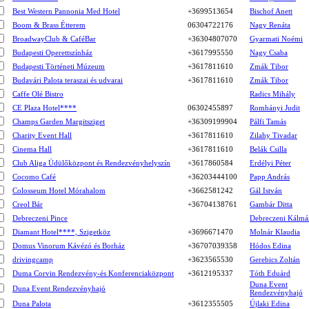
Best Western Pannonia Med Hotel
+3699513654
Bischof Anett
Boom & Brass Étterem
06304722176
Nagy Renáta
BroadwayClub & CaféBar
+36304807070
Gyarmati Noémi
Budapesti Operettszínház
+3617995550
Nagy Csaba
Budapesti Történeti Múzeum
+3617811610
Zmák Tibor
Budavári Palota teraszai és udvarai
+3617811610
Zmák Tibor
Caffe Olé Bistro
Radics Mihály
CE Plaza Hotel****
06302455897
Romhányi Judit
Champs Garden Margitsziget
+36309199904
Pálfi Tamás
Charity Event Hall
+3617811610
Zilahy Tivadar
Cinema Hall
+3617811610
Belák Csilla
Club Aliga Üdülőközpont és Rendezvényhelyszín
+3617860584
Erdélyi Péter
Cocomo Café
+36203444100
Papp András
Colosseum Hotel Mórahalom
+3662581242
Gál István
Creol Bár
+36704138761
Gambár Ditta
Debreczeni Pince
Debreczeni Kálmá
Diamant Hotel****, Szigetköz
+3696671470
Molnár Klaudia
Domus Vinorum Kávézó és Borház
+36707039358
Hódos Edina
drivingcamp
+3623565530
Gerebics Zoltán
Duma Corvin Rendezvény-és Konferenciaközpont
+3612195337
Tóth Eduárd
Duna Event
Duna Event Rendezvényhajó
Rendezvényhajó
Duna Palota
+3612355505
Újlaki Edina